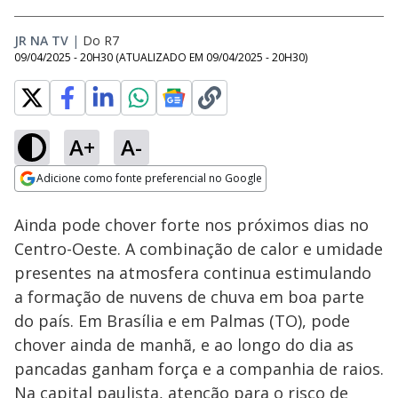
JR NA TV
|
Do R7
09/04/2025 - 20H30
(ATUALIZADO EM
09/04/2025 - 20H30
)
A+
A-
Loaded
:
47.44%
Adicione como fonte preferencial no Google
Subtitles
Ativar
Som
Opens in new window
Ainda pode chover forte nos próximos dias no
Centro-Oeste. A combinação de calor e umidade
presentes na atmosfera continua estimulando
a formação de nuvens de chuva em boa parte
do país. Em Brasília e em Palmas (TO), pode
chover ainda de manhã, e ao longo do dia as
pancadas ganham força e a companhia de raios.
Na capital paulista, atenção para o risco de