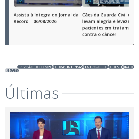
Assista à íntegra do Jornal da
Cães da Guarda Civil de S
Record | 06/08/2026
levam alegria e leveza a
pacientes em tratamento
contra o câncer
PREVISÃO DO TEMPO
CHUVAS INTENSAS
CENTRO-OESTE
SUDESTE
BRASIL
JR NA TV
Últimas