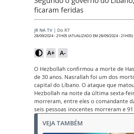
Segundo o governo do Líbano,
ficaram feridas
JR NA TV
|
Do R7
28/09/2024 - 21H05
(ATUALIZADO EM
28/09/2024 - 21H05
)
Loaded
:
41.64%
A+
A-
Ativar
Som
O Hezbollah confirmou a morte de Hass
de 30 anos. Nasrallah foi um dos mort
capital do Líbano. O ataque que mato
Hezbollah na noite da última sexta-fei
morreram, entre eles o comandante da 
seis pessoas inocentes morreram e 91 
VEJA TAMBÉM