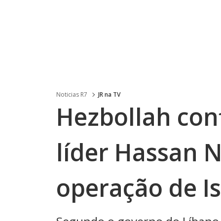
Noticias R7
JR na TV
Hezbollah con
líder Hassan 
operação de Is