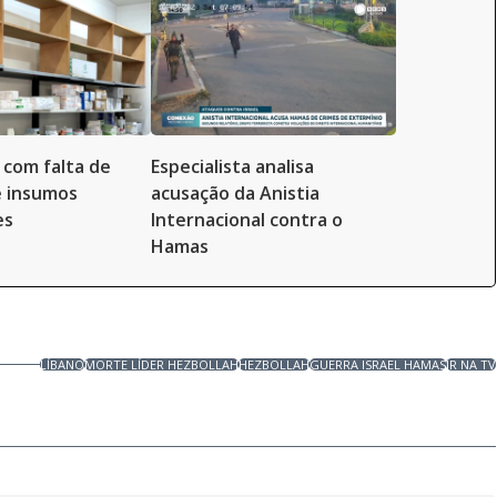
 com falta de
Especialista analisa
e insumos
acusação da Anistia
es
Internacional contra o
Hamas
LÍBANO
MORTE LÍDER HEZBOLLAH
HEZBOLLAH
GUERRA ISRAEL HAMAS
JR NA TV