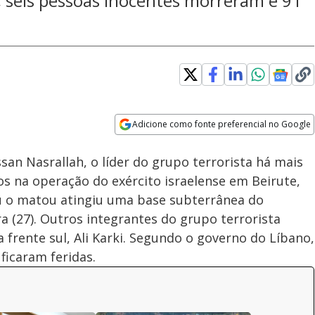
 seis pessoas inocentes morreram e 91
Adicione como fonte preferencial no Google
Subtitles
Velocidade
Opens in new window
an Nasrallah, o líder do grupo terrorista há mais
os na operação do exército israelense em Beirute,
u o matou atingiu uma base subterrânea do
ra (27). Outros integrantes do grupo terrorista
frente sul, Ali Karki. Segundo o governo do Líbano,
ficaram feridas.