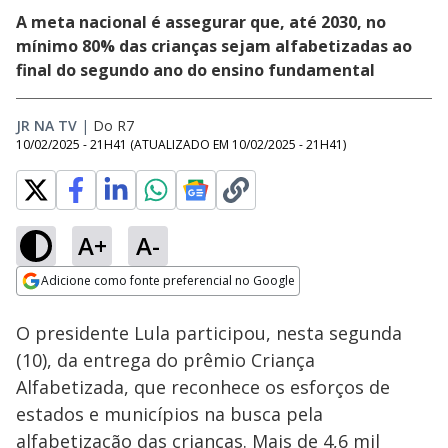
A meta nacional é assegurar que, até 2030, no
mínimo 80% das crianças sejam alfabetizadas ao
final do segundo ano do ensino fundamental
JR NA TV
|
Do R7
10/02/2025 - 21H41
(ATUALIZADO EM
10/02/2025 - 21H41
)
A+
A-
Loaded
:
54.05%
Adicione como fonte preferencial no Google
Subtitles
Ativar
Som
Opens in new window
O presidente Lula participou, nesta segunda
(10), da entrega do prêmio Criança
Alfabetizada, que reconhece os esforços de
estados e municípios na busca pela
alfabetização das crianças. Mais de 4,6 mil