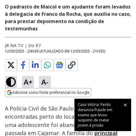
O padrasto de Maicol e um ajudante foram levados
à delegacia de Franco da Rocha, que auxilia no caso,
para prestar depoimento na condição de
testemunhas
JR NA TV
|
Do R7
12/03/2025 - 20H39
(ATUALIZADO EM
12/03/2025 - 21H35
)
A+
A-
Loaded
:
62.42%
Adicione como fonte preferencial no Google
Subtitles
Ativar
Som
Opens in new window
Caso Vitória: Perito
A Polícia Civil de São Paulo analisa ferramentas
denuncia fraude em
exame que levou
encontradas perto do local onde o corpo de
suspeito de matar
uma adolescente foi abandonado na semana
jovem à prisão
passada em Cajamar. A família do
principal