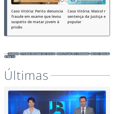
Caso Vitória: Perito denuncia
Caso Vitória: Maicol receb
fraude em exame que levou
sentença da Justiça e vai a
suspeito de matar jovem à
popular
prisão
CAJAMAR
VITÓRIA REGINA DE SOUZA
INVESTIGAÇÃO CRIMINAL
ABUSO SEXUAL
JR NA TV
Últimas