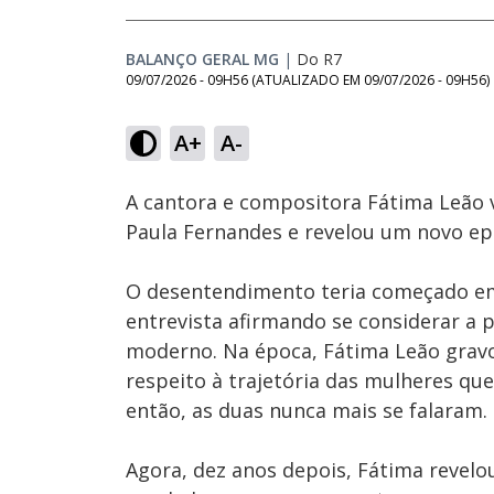
BALANÇO GERAL MG
|
Do R7
09/07/2026 - 09H56
(ATUALIZADO EM
09/07/2026 - 09H56
)
Loaded
:
4.29%
A+
A-
Ativar
Som
A cantora e compositora Fátima Leão v
Paula Fernandes e revelou um novo epi
O desentendimento teria começado e
entrevista afirmando se considerar a 
moderno. Na época, Fátima Leão grav
respeito à trajetória das mulheres qu
então, as duas nunca mais se falaram.
Agora, dez anos depois, Fátima revelo