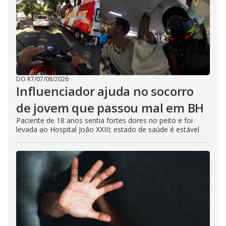
DO R7
/
07/08/2026
Influenciador ajuda no socorro
de jovem que passou mal em BH
Paciente de 18 anos sentia fortes dores no peito e foi
levada ao Hospital João XXIII; estado de saúde é estável