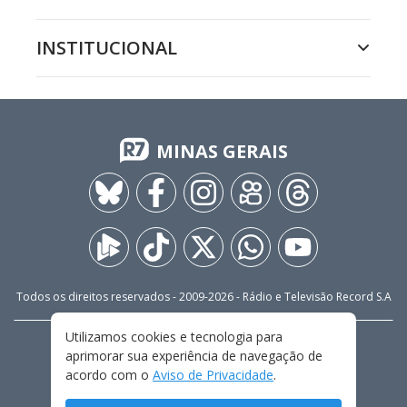
INSTITUCIONAL
MINAS GERAIS
Todos os direitos reservados - 2009-
2026
- Rádio e Televisão Record S.A
Utilizamos cookies e tecnologia para
CARREIRA
FALE CONOSCO
PRIVACIDADE
aprimorar sua experiência de navegação de
TERMOS E CONDIÇÕES DE USO
acordo com o
Aviso de Privacidade
.