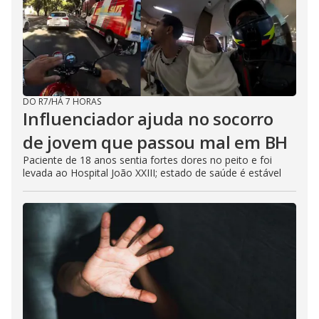
DO R7
/
HÁ 7 HORAS
Influenciador ajuda no socorro
de jovem que passou mal em BH
Paciente de 18 anos sentia fortes dores no peito e foi
levada ao Hospital João XXIII; estado de saúde é estável