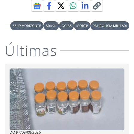
BELO HORIZONTE
BRASIL
GOIÁS
MORTE
PM (POLÍCIA MILITAR)
Últimas
DO R7
/
08/08/2026