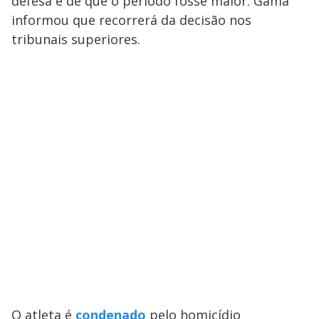
defesa é de que o período fosse maior. Gama
informou que recorrerá da decisão nos
tribunais superiores.
O atleta é
condenado
pelo homicídio