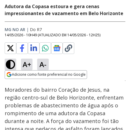
Adutora da Copasa estoura e gera cenas
impressionantes de vazamento em Belo Horizonte
MG NO AR
|
Do R7
14/05/2026 - 10H49
(ATUALIZADO EM
14/05/2026 - 12H25
)
A+
A-
Loaded
:
42.90%
Adicione como fonte preferencial no Google
Subtitles
Ativar
Som
Opens in new window
Moradores do bairro Coração de Jesus, na
região centro-sul de Belo Horizonte, enfrentam
problemas de abastecimento de água após o
rompimento de uma adutora da Copasa
durante a noite. A força do vazamento foi tão
intensa que pedaços de asfalto foram lançados