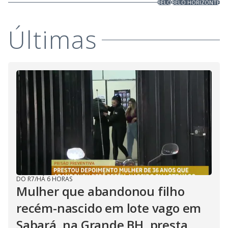
BELO
BELO HORIZONTE
Últimas
DO R7
/
HÁ 6 HORAS
Mulher que abandonou filho
recém-nascido em lote vago em
Sabará, na Grande BH, presta