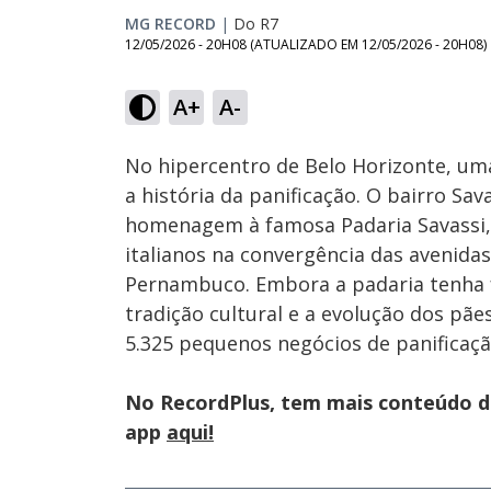
MG RECORD
|
Do R7
12/05/2026 - 20H08
(ATUALIZADO EM
12/05/2026 - 20H08
)
Loaded
:
16.18%
A+
A-
Ativar
Som
No hipercentro de Belo Horizonte, um
a história da panificação. O bairro Sa
homenagem à famosa Padaria Savassi, 
italianos na convergência das avenida
Pernambuco. Embora a padaria tenha f
tradição cultural e a evolução dos pã
5.325 pequenos negócios de panificaçã
No RecordPlus, tem mais conteúdo da
app
aqui!