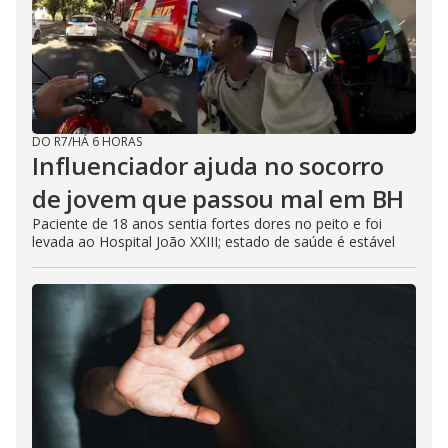
DO R7
/
HÁ 6 HORAS
Influenciador ajuda no socorro
de jovem que passou mal em BH
Paciente de 18 anos sentia fortes dores no peito e foi
levada ao Hospital João XXIII; estado de saúde é estável