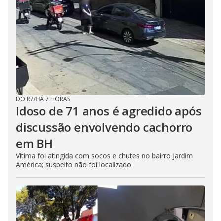
d
e
o
DO R7
/
HÁ 7 HORAS
Idoso de 71 anos é agredido após
discussão envolvendo cachorro
em BH
Vítima foi atingida com socos e chutes no bairro Jardim
América; suspeito não foi localizado