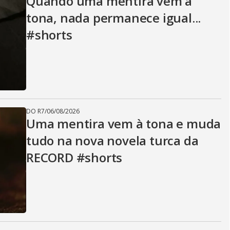
Quando uma mentira vem à
tona, nada permanece igual...
#shorts
DO R7
/
06/08/2026
Uma mentira vem à tona e muda
tudo na nova novela turca da
RECORD #shorts