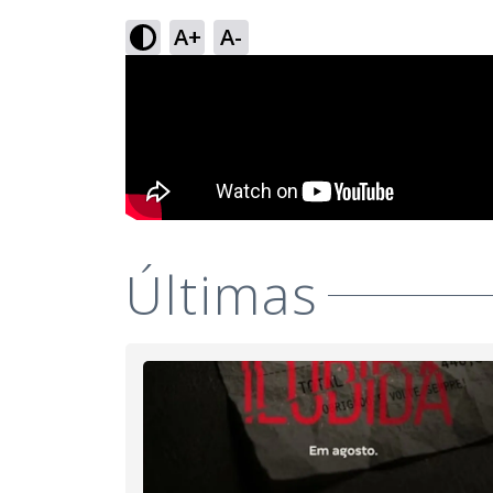
A+
A-
Últimas