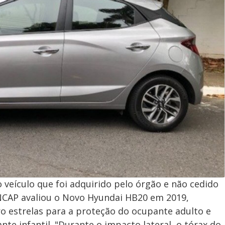
 veículo que foi adquirido pelo órgão e não cedido
 NCAP avaliou o Novo Hyundai HB20 em 2019,
ro estrelas para a proteção do ocupante adulto e
nte infantil. "Durante o impacto lateral, o tórax do