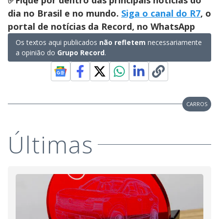
dia no Brasil e no mundo.
Siga o canal do R7
, o
portal de notícias da Record, no WhatsApp
Os textos aqui publicados
não refletem
necessariamente
a opinião do
Grupo Record
.
CARROS
Últimas