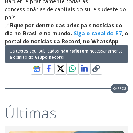
Barueri e praticamente todas as
concessionárias de capitais do sul e sudeste do
país.
✅
Fique por dentro das principais notícias do
dia no Brasil e no mundo.
Siga o canal do R7
, o
portal de notícias da Record, no WhatsApp
Os textos aqui publicados
não refletem
necessariamente
a opinião do
Grupo Record
.
CARROS
Últimas