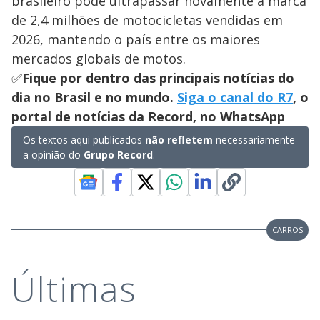
brasileiro pode ultrapassar novamente a marca
de 2,4 milhões de motocicletas vendidas em
2026, mantendo o país entre os maiores
mercados globais de motos.
✅
Fique por dentro das principais notícias do
dia no Brasil e no mundo.
Siga o canal do R7
, o
portal de notícias da Record, no WhatsApp
Os textos aqui publicados
não refletem
necessariamente
a opinião do
Grupo Record
.
CARROS
Últimas