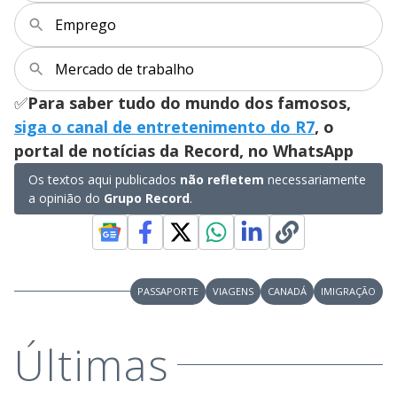
Emprego
Mercado de trabalho
✅
Para saber tudo do mundo dos famosos,
siga o canal de entretenimento do R7
, o
portal de notícias da Record, no WhatsApp
Os textos aqui publicados
não refletem
necessariamente
a opinião do
Grupo Record
.
PASSAPORTE
VIAGENS
CANADÁ
IMIGRAÇÃO
Últimas