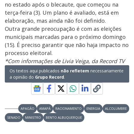
no estado após o blecaute, que começou na
terça-feira (3). Um plano é avaliado, está em
elaboração, mas ainda não foi definido.
Outra grande preocupação é com as eleições
municipais marcadas para o próximo domingo
(15). É preciso garantir que não haja impacto no
processo eleitoral.
*Com informações de Livia Veiga, da Record TV
Os textos aqui publicados
não refletem
necessariamente
a opinião do
Grupo Record
.
APAGÃO
AMAPÁ
RACIONAMENTO
ENERGIA
ALCOLUMBRE
SENADO
MINISTRO
BENTO ALBUQUERQUE