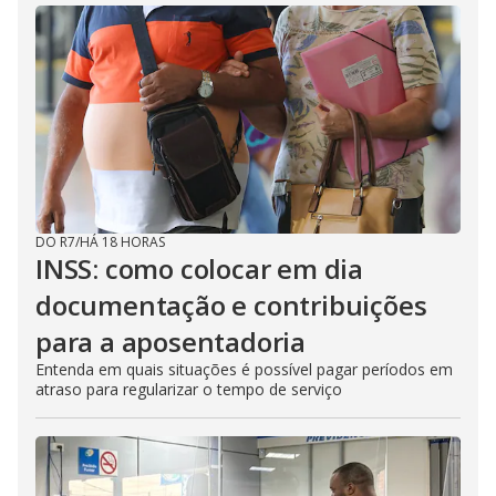
d
e
o
DO R7
/
HÁ 18 HORAS
INSS: como colocar em dia
documentação e contribuições
para a aposentadoria
Entenda em quais situações é possível pagar períodos em
atraso para regularizar o tempo de serviço