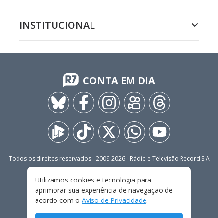
INSTITUCIONAL
CONTA EM DIA
Todos os direitos reservados - 2009-
2026
- Rádio e Televisão Record S.A
Utilizamos cookies e tecnologia para
CARREIRA
FALE CONOSCO
PRIVACIDADE
aprimorar sua experiência de navegação de
TERMOS E CONDIÇÕES DE USO
acordo com o
Aviso de Privacidade
.