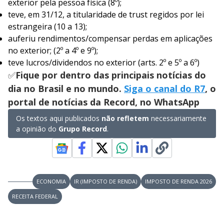
exterior pela pessoa física (8º);
teve, em 31/12, a titularidade de trust regidos por lei
estrangeira (10 a 13);
auferiu rendimentos/compensar perdas em aplicações
no exterior; (2º a 4º e 9º);
teve lucros/dividendos no exterior (arts. 2º e 5º a 6º)
✅
Fique por dentro das principais notícias do
dia no Brasil e no mundo.
Siga o canal do R7
, o
portal de notícias da Record, no WhatsApp
Os textos aqui publicados
não refletem
necessariamente
a opinião do
Grupo Record
.
ECONOMIA
IR (IMPOSTO DE RENDA)
IMPOSTO DE RENDA 2026
RECEITA FEDERAL