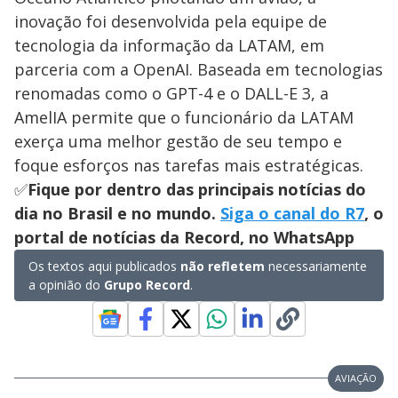
inovação foi desenvolvida pela equipe de
tecnologia da informação da LATAM, em
parceria com a OpenAI. Baseada em tecnologias
renomadas como o GPT-4 e o DALL-E 3, a
AmelIA permite que o funcionário da LATAM
exerça uma melhor gestão de seu tempo e
foque esforços nas tarefas mais estratégicas.
✅
Fique por dentro das principais notícias do
dia no Brasil e no mundo.
Siga o canal do R7
, o
portal de notícias da Record, no WhatsApp
Os textos aqui publicados
não refletem
necessariamente
a opinião do
Grupo Record
.
AVIAÇÃO