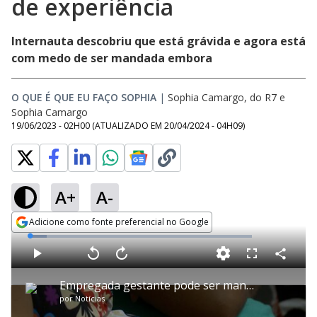
de experiência
Internauta descobriu que está grávida e agora está
com medo de ser mandada embora
O QUE É QUE EU FAÇO SOPHIA
|
Sophia Camargo, do R7
e
Sophia Camargo
19/06/2023 - 02H00
(ATUALIZADO EM
20/04/2024 - 04H09
)
A+
A-
Adicione como fonte preferencial no Google
Opens in new window
L
o
a
d
C
P
V
A
P
F
e
o
l
o
v
u
d
m
a
l
a
l
:
Empregada gestante pode ser mandada embora no período de experiência?
p
y
t
n
l
7
a
a
ç
s
.
por
Notícias
r
r
a
c
6
t
1
r
r
6
i
0
1
e
%