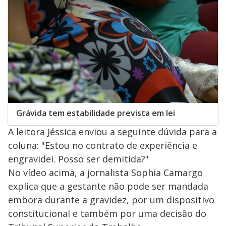
l
l
s
0
e
h
e
s
n
a
g
e
r
u
g
n
u
a
d
n
o
d
s
o
s
y
M
V
u
d
o
Grávida tem estabilidade prevista em lei
i
A leitora Jéssica enviou a seguinte dúvida para a
coluna: "Estou no contrato de experiência e
d
engravidei. Posso ser demitida?"
No vídeo acima, a jornalista Sophia Camargo
e
explica que a gestante não pode ser mandada
embora durante a gravidez, por um dispositivo
o
constitucional e também por uma decisão do