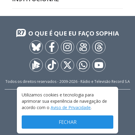
O QUE É QUE EU FAÇO SOPHIA
Todos os direitos reservados - 2009-
2026
- Rádio e Televisão Record S.A
Utilizamos cookies e tecnologia para
CARREIRA
FALE CONOSCO
PRIVACIDADE
aprimorar sua experiência de navegação de
TERMOS E CONDIÇÕES DE USO
acordo com o
Aviso de Privacidade
.
FECHAR