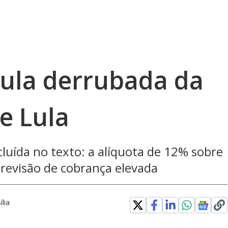
cula derrubada da
e Lula
ncluída no texto: a alíquota de 12% sobre
previsão de cobrança elevada
lia
Opens in new window