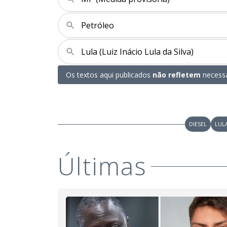
Petróleo
Lula (Luiz Inácio Lula da Silva)
Os textos aqui publicados
não refletem
necessa
DIESEL
LULA
Últimas