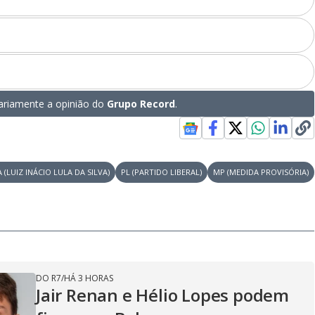
riamente a opinião do
Grupo Record
.
 (LUIZ INÁCIO LULA DA SILVA)
PL (PARTIDO LIBERAL)
MP (MEDIDA PROVISÓRIA)
DO R7
/
HÁ 3 HORAS
Jair Renan e Hélio Lopes podem