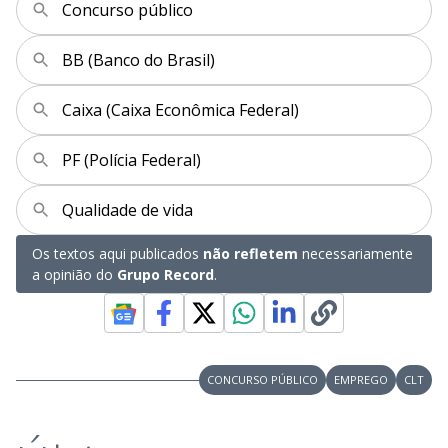
Concurso público
BB (Banco do Brasil)
Caixa (Caixa Econômica Federal)
PF (Polícia Federal)
Qualidade de vida
Os textos aqui publicados
não refletem
necessariamente
a opinião do
Grupo Record
.
CONCURSO PÚBLICO
EMPREGO
CLT