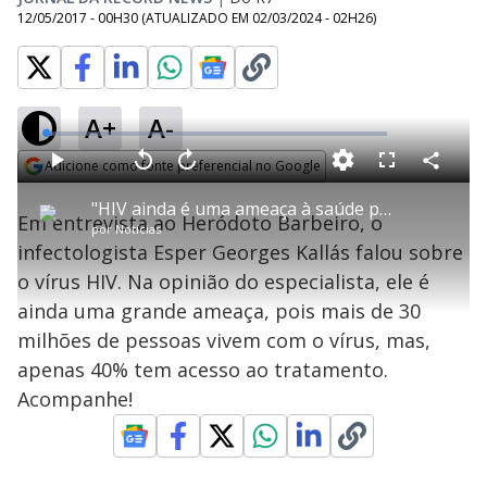
12/05/2017 - 00H30
(ATUALIZADO EM
02/03/2024 - 02H26
)
A+
A-
L
o
a
Adicione como fonte preferencial no Google
d
C
P
V
A
P
F
e
o
l
o
v
u
Opens in new window
d
m
a
l
a
l
:
"HIV ainda é uma ameaça à saúde pública do mundo inteiro", diz infectologista
p
y
t
n
l
1
Em entrevista ao Heródoto Barbeiro, o
a
a
ç
s
.
por
Notícias
r
r
a
c
7
t
1
r
l
r
7
infectologista Esper Georges Kallás falou sobre
i
0
1
e
%
l
s
0
e
h
o vírus HIV. Na opinião do especialista, ele é
e
s
n
a
g
e
r
u
g
ainda uma grande ameaça, pois mais de 30
n
u
a
d
n
o
d
milhões de pessoas vivem com o vírus, mas,
s
o
s
apenas 40% tem acesso ao tratamento.
y
Acompanhe!
M
V
u
d
o