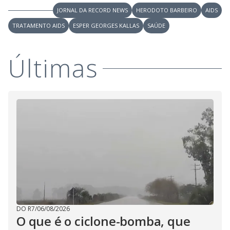
i
JORNAL DA RECORD NEWS
HERODOTO BARBEIRO
AIDS
TRATAMENTO AIDS
ESPER GEORGES KALLAS
SAÚDE
d
Últimas
e
o
DO R7
/
06/08/2026
O que é o ciclone-bomba, que