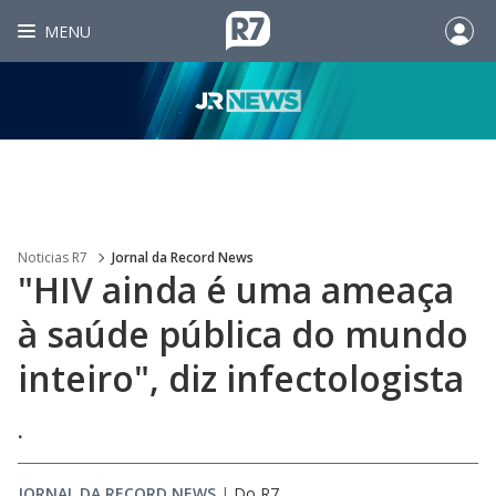
MENU
Noticias R7
Jornal da Record News
"HIV ainda é uma ameaça
à saúde pública do mundo
inteiro", diz infectologista
.
JORNAL DA RECORD NEWS
|
Do R7