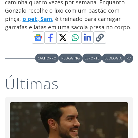
caminha quatro vezes por semana. Enquanto
a
a
n
l
d
l
Gonzalo recolhe o lixo com um bastão com
o
w
D
w
pinça,
o pet, Sam,
é treinado para carregar
i
.
i
n
T
garrafas e latas em uma sacola presa no corpo.
a
h
d
i
l
o
s
o
m
w
o
g
.
d
a
CACHORRO
PLOGGING
ESPORTE
ECOLOGIA
R7
l
c
a
n
Últimas
b
e
c
l
o
s
e
d
b
y
p
r
e
s
s