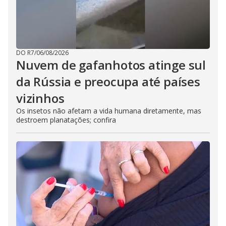
o
s
e
b
u
t
t
DO R7
/
06/08/2026
o
Nuvem de gafanhotos atinge sul
n
.
da Rússia e preocupa até países
vizinhos
Os insetos não afetam a vida humana diretamente, mas
destroem planatações; confira