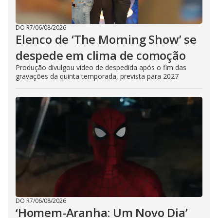
DO R7
/
06/08/2026
Elenco de ‘The Morning Show’ se
despede em clima de comoção
Produção divulgou vídeo de despedida após o fim das
gravações da quinta temporada, prevista para 2027
DO R7
/
06/08/2026
‘Homem-Aranha: Um Novo Dia’