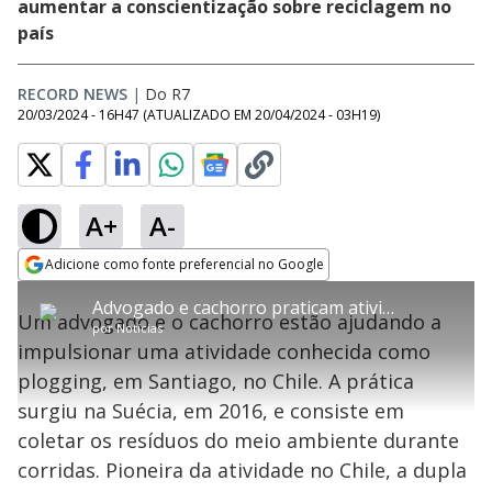
aumentar a conscientização sobre reciclagem no
país
RECORD NEWS
|
Do R7
20/03/2024 - 16H47
(ATUALIZADO EM
20/04/2024 - 03H19
)
A+
A-
error_outline
Adicione como fonte preferencial no Google
OK
T
T
Opens in new window
Advogado e cachorro praticam atividade que mistura ecologia e esporte no Chile
h
O vídeo não está disponível ou não é
Oops! Algo deu errado
h
C
Um advogado e o cachorro estão ajudando a
i
por
Notícias
i
suportado pelo seu browser
s
l
Por favor, recarregue a página.
impulsionar uma atividade conhecida como
i
s
Código do Erro:
MEDIA_ERR_SRC_NOT_SUPPORTED
o
s
i
plogging, em Santiago, no Chile. A prática
a
s
Recarregar
s
m
surgiu na Suécia, em 2016, e consiste em
e
o
a
d
M
m
coletar os resíduos do meio ambiente durante
a
o
o
l
corridas. Pioneira da atividade no Chile, a dupla
w
d
d
i