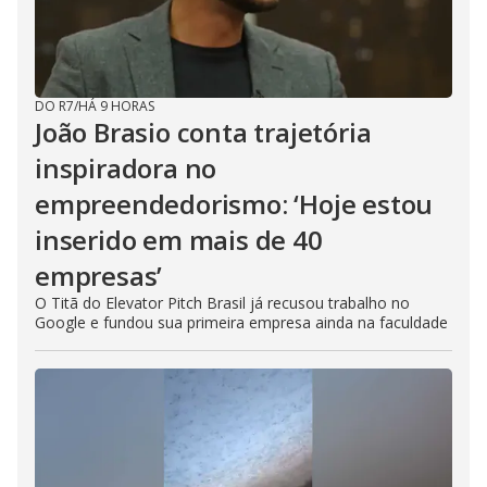
i
n
g
t
h
e
E
DO R7
/
HÁ 9 HORAS
s
João Brasio conta trajetória
c
a
inspiradora no
p
e
empreendedorismo: ‘Hoje estou
k
e
y
inserido em mais de 40
o
r
empresas’
a
c
O Titã do Elevator Pitch Brasil já recusou trabalho no
t
i
Google e fundou sua primeira empresa ainda na faculdade
v
a
t
i
n
g
t
h
e
c
l