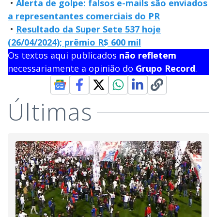
•
Alerta de golpe: falsos e-mails são enviados
a representantes comerciais do PR
•
Resultado da Super Sete 537 hoje
(26/04/2024); prêmio R$ 600 mil
Os textos aqui publicados
não refletem
necessariamente a opinião do
Grupo Record
.
Últimas