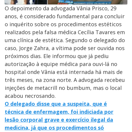
O depoimento da advogada Vânia Prisco, 29
anos, é considerado fundamental para concluir
o inquérito sobre os procedimentos estéticos
realizados pela falsa médica Cecília Tavares em
uma clínica de estética. Segundo o delegado do
caso, Jorge Zahra, a vítima pode ser ouvida nos
próximos dias. Ele informou que já pediu
autorização à equipe médica para ouvi-lá no
hospital onde Vânia está internada há mais de
três meses, na zona norte. A advogada recebeu
injeções de metacrill no bumbum, mas o local
acabou necrosando.
O delegado disse que
a suspeita, que é
técnica de enfermagem,
foi indiciada por
lesão corporal grave
e exercício ilegal da
medicina, já que os procedimentos só