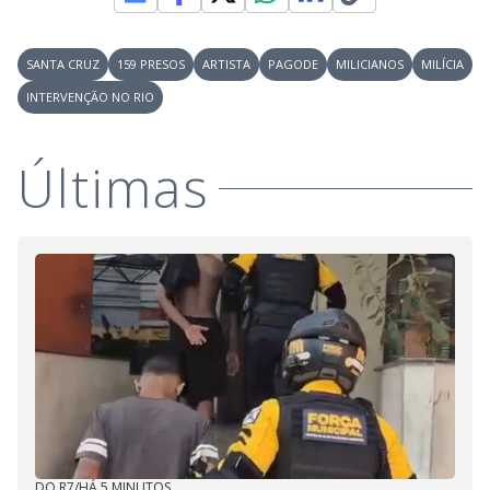
SANTA CRUZ
159 PRESOS
ARTISTA
PAGODE
MILICIANOS
MILÍCIA
INTERVENÇÃO NO RIO
Últimas
DO R7
/
HÁ 5 MINUTOS