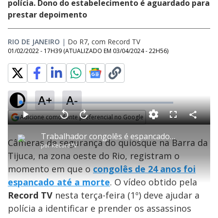
polícia. Dono do estabelecimento é aguardado para
prestar depoimento
RIO DE JANEIRO
|
Do R7, com Record TV
01/02/2022 - 17H39
(ATUALIZADO EM
03/04/2024 - 22H56
)
A+
A-
L
o
a
Adicione como fonte preferencial no Google
d
C
P
V
A
P
F
e
o
l
o
v
u
Opens in new window
d
m
a
l
a
l
:
Trabalhador congolês é espancado até a morte após cobrar salário atrasado
p
y
t
n
l
1
Câmeras de segurança do quiosque na Barra da
a
a
ç
s
.
por
RecordTV
r
r
a
c
4
t
1
r
l
r
8
Tijuca, na zona oeste do Rio, registram o
i
0
1
e
%
l
s
0
e
h
momento em que o
e
s
congolês de 24 anos foi
n
a
g
e
r
u
g
espancado até a morte
. O vídeo obtido pela
n
u
a
d
n
o
d
Record TV
nesta terça-feira (1º) deve ajudar a
s
o
s
polícia a identificar e prender os assassinos