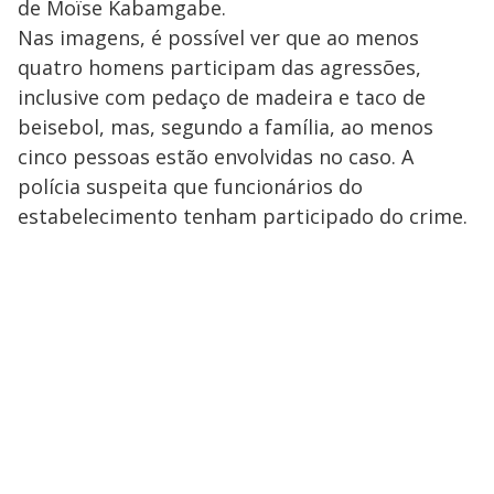
y
de Moïse Kabamgabe.
Nas imagens, é possível ver que ao menos
M
V
u
d
quatro homens participam das agressões,
o
inclusive com pedaço de madeira e taco de
i
beisebol, mas, segundo a família, ao menos
cinco pessoas estão envolvidas no caso. A
polícia suspeita que funcionários do
d
estabelecimento tenham participado do crime.
e
o