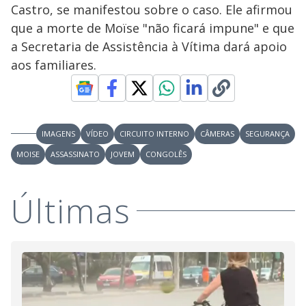
Castro, se manifestou sobre o caso. Ele afirmou
que a morte de Moïse "não ficará impune" e que
a Secretaria de Assistência à Vítima dará apoio
aos familiares.
IMAGENS
VÍDEO
CIRCUITO INTERNO
CÂMERAS
SEGURANÇA
MOISE
ASSASSINATO
JOVEM
CONGOLÊS
Últimas