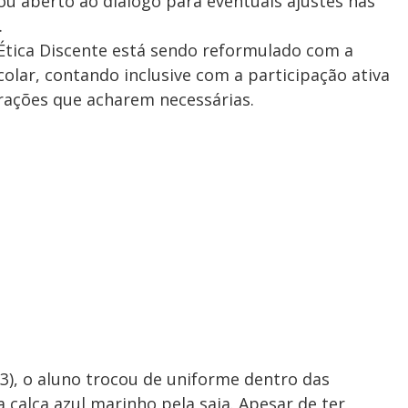
ou aberto ao diálogo para eventuais ajustes nas
.
Ética Discente está sendo reformulado com a
olar, contando inclusive com a participação ativa
rações que acharem necessárias.
3), o aluno trocou de uniforme dentro das
 calça azul marinho pela saia. Apesar de ter