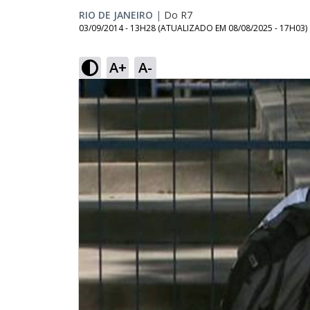
RIO DE JANEIRO
|
Do R7
03/09/2014 - 13H28
(ATUALIZADO EM
08/08/2025 - 17H03
)
A+
A-