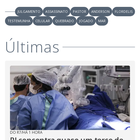
JULGAMENTO
ASSASSINATO
PASTOR
ANDERSON
FLORDELIS
TESTEMUNHA
CELULAR
QUEBRADO
JOGADO
MAR
Últimas
DO R7
/
HÁ 1 HORA
RJ concentra quase um terço de