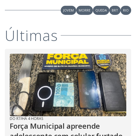
JOVEM
MORRE
QUEDA
BRT
RIO
Últimas
DO R7
/
HÁ 4 HORAS
Força Municipal apreende
adolescente com celular furtado