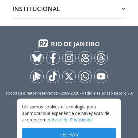
INSTITUCIONAL
RIO DE JANEIRO
Todos os direitos reservados - 2009-
2026
- Rádio e Televisão Record S.A
Utilizamos cookies e tecnologia para
CARREIRA
FALE CONOSCO
PRIVACIDADE
aprimorar sua experiência de navegação de
TERMOS E CONDIÇÕES DE USO
acordo com o
Aviso de Privacidade
.
FECHAR