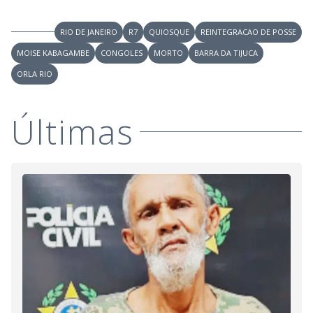
RIO DE JANEIRO
R7
QUIOSQUE
REINTEGRACAO DE POSSE
MOISE KABAGAMBE
CONGOLES
MORTO
BARRA DA TIJUCA
ORLA RIO
Últimas