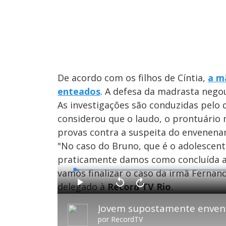
De acordo com os filhos de Cíntia,
a m
enteados
. A defesa da madrasta negou
As investigações são conduzidas pelo d
considerou que o laudo, o prontuári
provas contra a suspeita do envenen
"No caso do Bruno, que é o adolescen
praticamente damos como concluída a i
vamos finalizar o caso da irmã Fernand
L
o
a
delegado à
Record TV Rio
.
d
P
V
A
e
l
o
v
d
a
l
a
:
y
t
n
1
a
ç
.
r
a
3
por
RecordTV
1
r
7