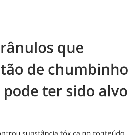
grânulos que
stão de chumbinho
pode ter sido alvo
ontrou substância tóxica no conteúdo