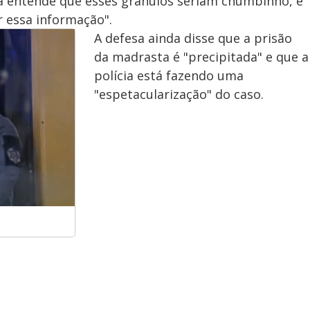
la entende que esses grânulos seriam chumbinho, e
r essa informação".
A defesa ainda disse que a prisão
da madrasta é "precipitada" e que a
polícia está fazendo uma
"espetacularização" do caso.