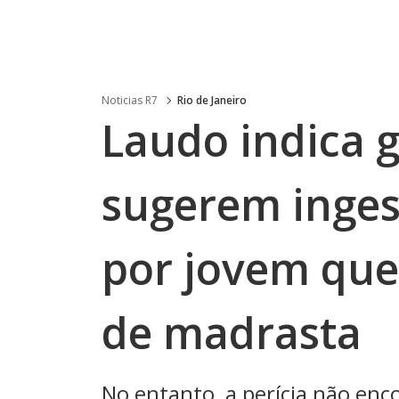
Noticias R7
Rio de Janeiro
Laudo indica 
sugerem inge
por jovem que 
de madrasta
No entanto, a perícia não enc