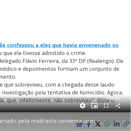
ãe confessou a eles que havia envenenado os
 que ela tivesse admitido o crime.
elegado Flávio Ferreira, da 33ª DP (Realengo). Ele
o médico e depoimentos formam um conjunto de
amento.
te que sobreviveu, com a chegada desse laudo
nvestigação pela tentativa de homicídio. Agora,
R
-
12:00
a, que, infelizmente, não sobreviveu", disse o
e
P
C
P
F
m
o
i
u
m
c
l
p
Jovem supostamente envenenado pela madrasta conversa com o Domingo Espetacular
a
t
l
a
u
s
r
r
c
i
t
e
r
i