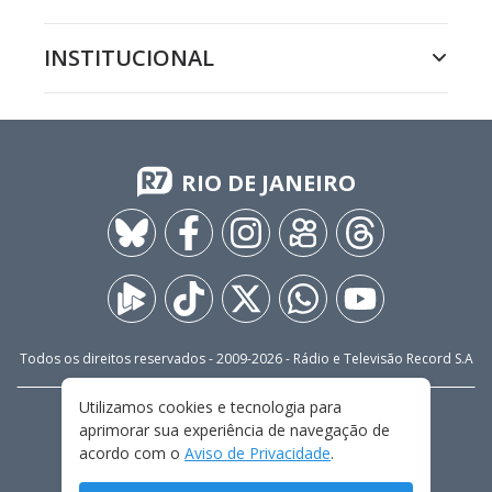
INSTITUCIONAL
RIO DE JANEIRO
Todos os direitos reservados - 2009-
2026
- Rádio e Televisão Record S.A
Utilizamos cookies e tecnologia para
CARREIRA
FALE CONOSCO
PRIVACIDADE
aprimorar sua experiência de navegação de
TERMOS E CONDIÇÕES DE USO
acordo com o
Aviso de Privacidade
.