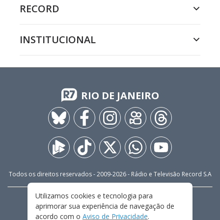
RECORD
INSTITUCIONAL
RIO DE JANEIRO
Todos os direitos reservados - 2009-
2026
- Rádio e Televisão Record S.A
Utilizamos cookies e tecnologia para
CARREIRA
FALE CONOSCO
PRIVACIDADE
aprimorar sua experiência de navegação de
TERMOS E CONDIÇÕES DE USO
acordo com o
Aviso de Privacidade
.