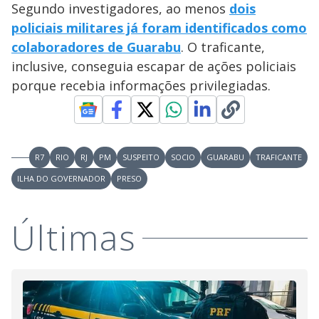
Segundo investigadores, ao menos
dois
policiais militares já foram identificados como
colaboradores de Guarabu
. O traficante,
inclusive, conseguia escapar de ações policiais
porque recebia informações privilegiadas.
R7
RIO
RJ
PM
SUSPEITO
SOCIO
GUARABU
TRAFICANTE
ILHA DO GOVERNADOR
PRESO
Últimas