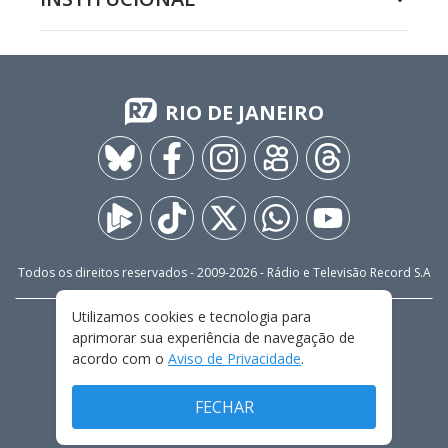
RIO DE JANEIRO
Todos os direitos reservados - 2009-
2026
- Rádio e Televisão Record S.A
Utilizamos cookies e tecnologia para
CARREIRA
FALE CONOSCO
PRIVACIDADE
aprimorar sua experiência de navegação de
TERMOS E CONDIÇÕES DE USO
acordo com o
Aviso de Privacidade
.
FECHAR