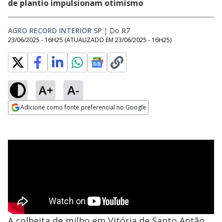
de plantio impulsionam otimismo
AGRO RECORD INTERIOR SP
|
Do R7
23/06/2025 - 16H25
(ATUALIZADO EM
23/06/2025 - 16H25
)
A+
A-
Adicione como fonte preferencial no Google
Opens in new window
A colheita de milho em Vitória de Santo Antão,