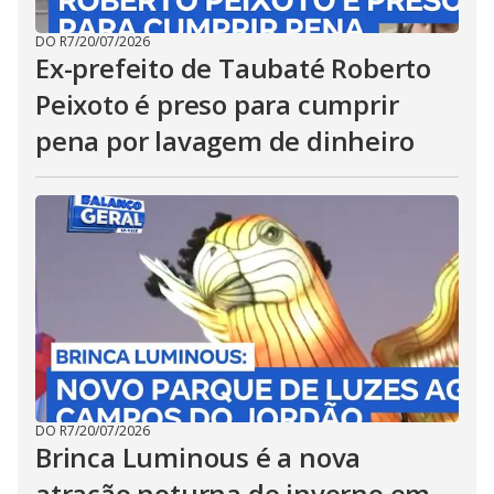
DO R7
/
20/07/2026
Ex-prefeito de Taubaté Roberto
Peixoto é preso para cumprir
pena por lavagem de dinheiro
DO R7
/
20/07/2026
Brinca Luminous é a nova
atração noturna de inverno em