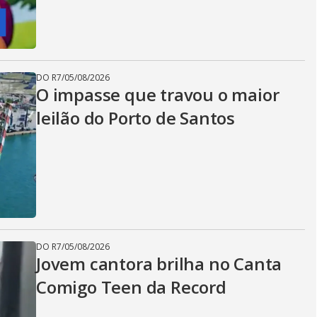
DO R7
/
05/08/2026
O impasse que travou o maior
leilão do Porto de Santos
DO R7
/
05/08/2026
Jovem cantora brilha no Canta
Comigo Teen da Record