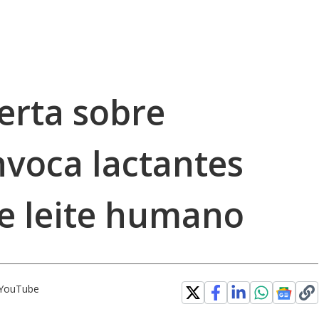
lerta sobre
nvoca lactantes
e leite humano
o YouTube