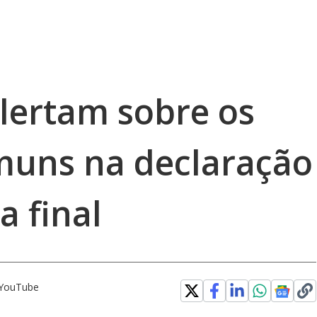
alertam sobre os
muns na declaração
a final
o YouTube