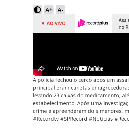
A+
A-
Assi
AO VIVO
no R
A polícia fechou o cerco após um assa
principal eram canetas emagrecedoras
levando 23 caixas do medicamento, alé
estabelecimento. Após uma investigaçã
crime e apreenderam dois menores, 
#Recordtv #SPRecord #Notícias #Reco