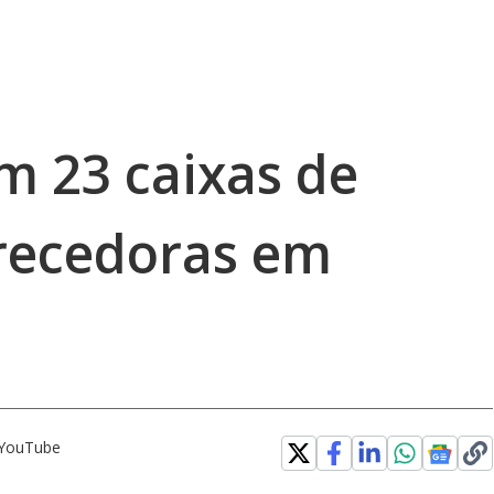
m 23 caixas de
recedoras em
o YouTube