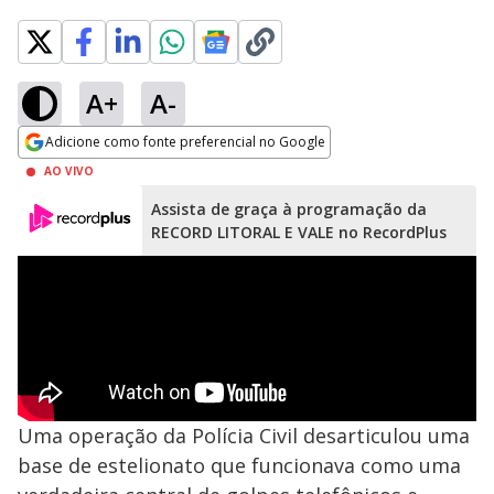
A+
A-
Adicione como fonte preferencial no Google
Opens in new window
AO VIVO
Assista de graça à programação da
RECORD LITORAL E VALE no RecordPlus
Uma operação da Polícia Civil desarticulou uma
base de estelionato que funcionava como uma