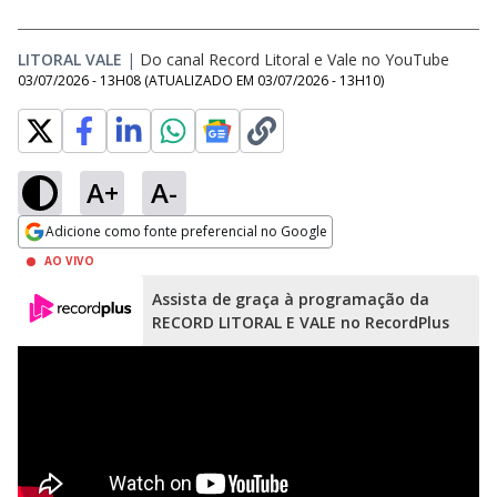
LITORAL VALE
|
Do canal Record Litoral e Vale no YouTube
03/07/2026 - 13H08
(ATUALIZADO EM
03/07/2026 - 13H10
)
A+
A-
Adicione como fonte preferencial no Google
Opens in new window
AO VIVO
Assista de graça à programação da
RECORD LITORAL E VALE no RecordPlus