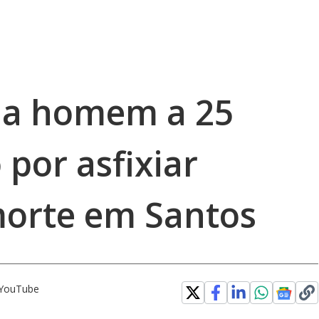
na homem a 25
 por asfixiar
morte em Santos
o YouTube