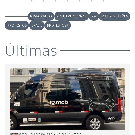
R7SAOPAULO
R7INTERNACIONAL
PM
MANIFESTAÇÕES
PROTESTOS
BRASIL
PROTESTOSP
Últimas
MOBILIDADE SAMPA
/
HÁ 3 MINUTOS