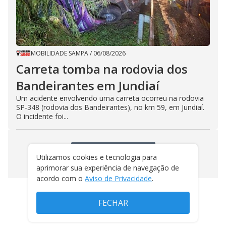
MOBILIDADE SAMPA
/
06/08/2026
Carreta tomba na rodovia dos
Bandeirantes em Jundiaí
Um acidente envolvendo uma carreta ocorreu na rodovia
SP-348 (rodovia dos Bandeirantes), no km 59, em Jundiaí.
O incidente foi...
VEJA MAIS NOTÍCIAS
Utilizamos cookies e tecnologia para
aprimorar sua experiência de navegação de
acordo com o
Aviso de Privacidade
.
FECHAR