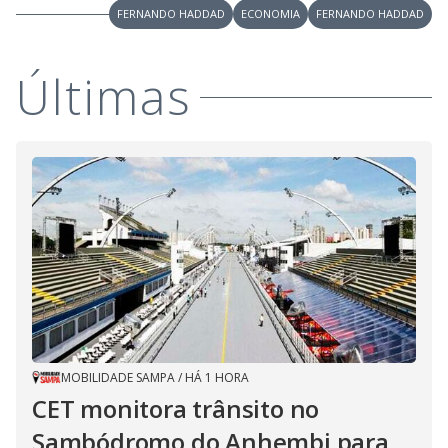
FERNANDO HADDAD
ECONOMIA
FERNANDO HADDAD
Últimas
MOBILIDADE SAMPA
/
HÁ 1 HORA
CET monitora trânsito no
Sambódromo do Anhembi para